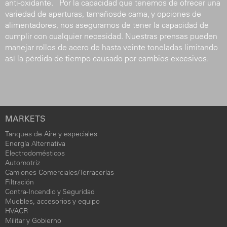
anti-oxidante. Por la capacidad que tenemos de ofrecer una
variedad de aperturas, tamañosde cama, y opciones de
alimentadores, nos aseguramos de tener la capacidad de
cumplir con cualquier necesidad. Nuestras prensas pueden
manejar rollos de acero de hasta veinte toneladas limitando
así la pérdida de tiempo causado por cambios excesivos.
MARKETS
Tanques de Aire y especiales
Energía Alternativa
Electrodomésticos
Automotriz
Camiones Comerciales/Terracerías
Filtración
Contra-Incendio y Seguridad
Muebles, accesorios y equipo
HVACR
Militar y Gobierno